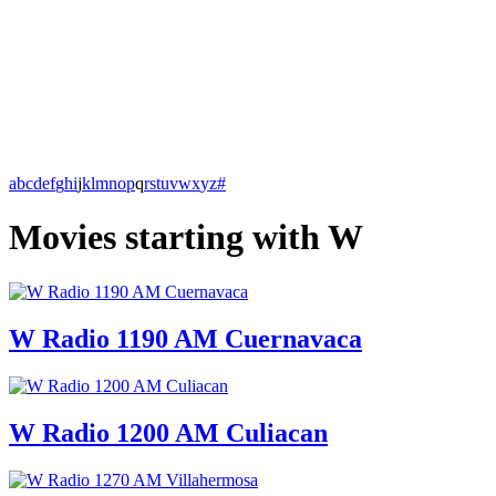
a
b
c
d
e
f
g
h
i
j
k
l
m
n
o
p
q
r
s
t
u
v
w
x
y
z
#
Movies starting with W
W Radio 1190 AM Cuernavaca
W Radio 1200 AM Culiacan